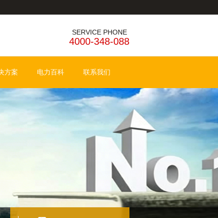
SERVICE PHONE
4000-348-088
决方案
电力百科
联系我们