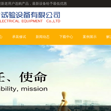
迎新老用户选购产品，最新设备给予最低优惠
心
承装修试
新闻动态
下载中心
案例展示
解