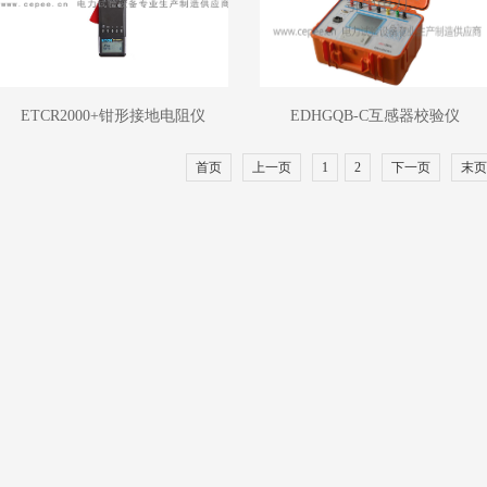
ETCR2000+钳形接地电阻仪
EDHGQB-C互感器校验仪
首页
上一页
1
2
下一页
末页