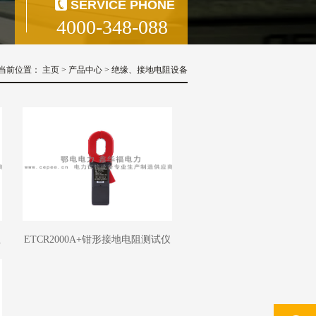
SERVICE PHONE
4000-348-088
当前位置：
主页
>
产品中心
>
绝缘、接地电阻设备
阻
ETCR2000A+钳形接地电阻测试仪