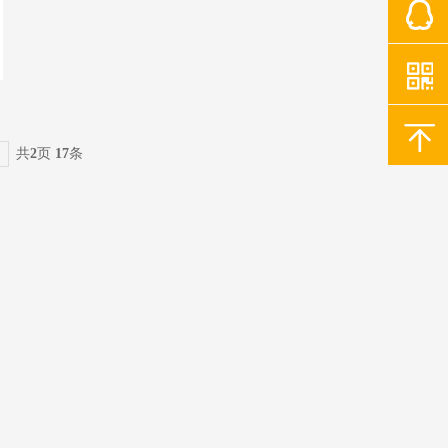
共
2
页
17
条