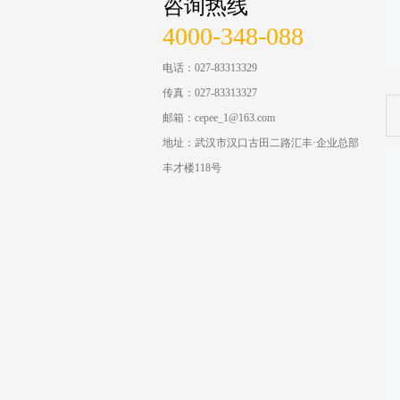
咨询热线
其他检测设备及附件
4000-348-088
电话：027-83313329
传真：027-83313327
邮箱：cepee_1@163.com
地址：武汉市汉口古田二路汇丰·企业总部
丰才楼118号