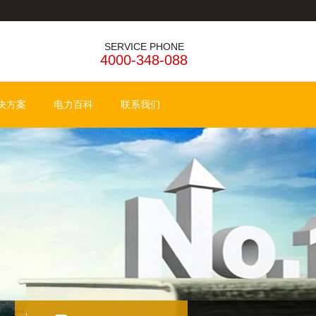
SERVICE PHONE
4000-348-088
决方案
电力百科
联系我们