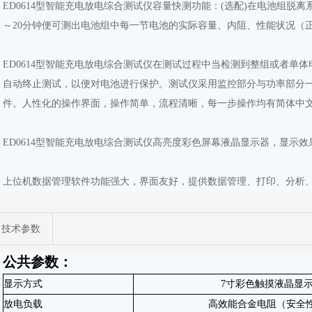
ED0614型智能充电放电综合测试仪
容量快测功能：(选配)在电池组脱离
～20分钟便可测出电池组中每一节电池的实际容量、内阻、性能状况（
ED0614型智能充电放电综合测试仪
在测试过程中当检测到整组或者单体
自动终止测试，以便对电池进行保护。测试仪采用监控部分与功率部分
件。人性化的操作界面，操作简单，流程清晰，每一步操作均有简体中
ED0614型智能充电放电综合测试仪
高亮度彩色屏幕液晶显示器，显示效
上位机数据管理软件功能强大，界面友好，提供数据管理、打印、分析
技术参数
公共参数：
显示方式
7
寸彩色触摸液晶显
放电负载
高效能合金电阻（安全