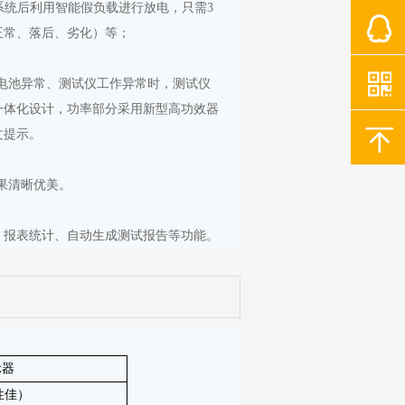
系统后利用智能假负载进行放电，只需3
正常、落后、劣化）等；
电池异常、测试仪工作异常时，测试仪
一体化设计，功率部分采用新型高功效器
文提示。
果清晰优美。
、报表统计、自动生成测试报告等功能。
示器
性佳）