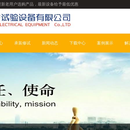
迎新老用户选购产品，最新设备给予最低优惠
心
承装修试
新闻动态
下载中心
案例展示
解