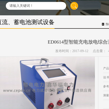
直流、蓄电池测试设备
当
ED0614型智能充电放电综
发布时间：2017-09-12
点击量：
产品
说 
参考
测量